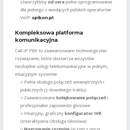
stworzyliśmy
od zera
pełne oprogramowanie
dla jednego z wiodących polskich operatorów
VoIP:
.
spikon.pl
Kompleksowa platforma
komunikacyjna
Call-IP PBX to zaawansowane technologicznie
rozwiązanie, które dostarcza wszystkie
niezbędne usługi telekomunikacyjne w jednym,
intuicyjnym systemie:
○ Pełna obsługa połączeń wewnętrznych i
publicznych (z dowolnego traktu)
○ Zaawansowane
kolejkowanie połączeń
i
profesjonalne zapowiedzi głosowe
○ Intuicyjny, graficzny
konfigurator IVR
(Interaktywna Obsługa Głosowa)
○
Nagrywanie rozmów
(w tym z opcją